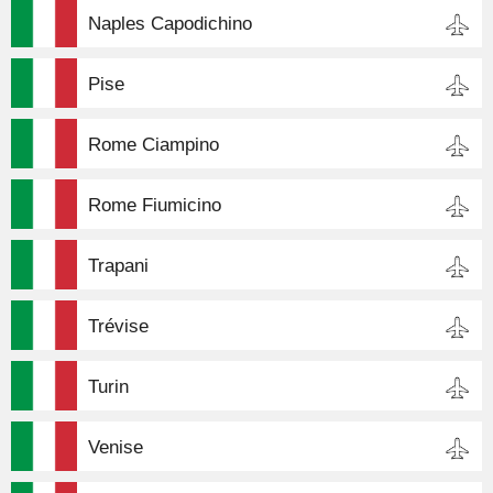
Naples Capodichino
Pise
Rome Ciampino
Rome Fiumicino
Trapani
Trévise
Turin
Venise