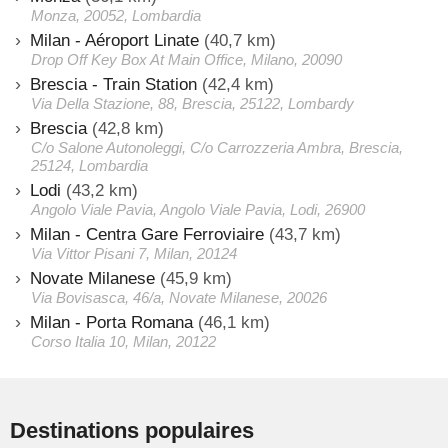
Monza, 20052, Lombardia
Milan - Aéroport Linate
(40,7 km)
Drop Off Key Box At Main Office, Milano, 20090
Brescia - Train Station
(42,4 km)
Via Della Stazione, 88, Brescia, 25122, Lombardy
Brescia
(42,8 km)
C/o Salone Autonoleggi, C/o Carrozzeria Ambra, Brescia,
25124, Lombardia
Lodi
(43,2 km)
Angolo Viale Pavia, Angolo Viale Pavia, Lodi, 26900
Milan - Centra Gare Ferroviaire
(43,7 km)
Via Vittor Pisani 7, Milan, 20124
Novate Milanese
(45,9 km)
Via Bovisasca, 46/a, Novate Milanese, 20026
Milan - Porta Romana
(46,1 km)
Corso Italia 10, Milan, 20122
Destinations populaires