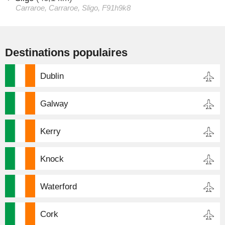
Carraroe, Carraroe, Sligo, F91h9k8
Destinations populaires
Dublin
Galway
Kerry
Knock
Waterford
Cork