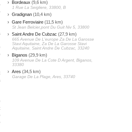
Bordeaux
(9,6 km)
e
1 Rue La Seigliere, 33800, B
e
Gradignan
(10,4 km)
s
Gare Ferroviaire
(11,5 km)
s
St Jean Belcier,pont Du Guit Niv 5, 33800
à
Saint Andre De Cubzac
(27,9 km)
665 Avenue De L'europe Za De La Garosse
s
Stavi Aquitaine, Za De La Garosse Stavi
e
Aquitaine, Saint Andre De Cubzac, 33240
e
Biganos
(29,9 km)
109 Avenue De La Cote D Argent, Biganos,
33380
Ares
(34,5 km)
t
Garage De La Plage, Ares, 33740
a
.
,
e
t
e
e