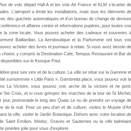
lus de vols départ Hall A et les vols Air France et KLM s'écarter d
inales. L'aéroport a limité les installations, mais tous les éléments d
vec des guichets automatiques et d'un bureau de change de devise
conférence et affaires centre et informations pupitres, pour toutes vo
e la zone locale. Vous pouvez acheter des cadeaux et souvenirs 
orment Baillardian. La Aeroboutique et la Parfumerie ont tous vo
uvez acheter des livres et journaux à relais. Si vous avez besoin d
à choisir, y compris la Destination Cafe, Tempus Restaurant et Bar d
 disponibles sur le Kiosque Paul.
bre pour ses vins et de la culture. La ville se situe sur la Garonne e
é surnommée « Little Paris ». Gambretta place, vous pouvez voir l
 La Victoire, vous pouvez voir, arche de la victoire et ne pont
e Ste Croix, et si vous grimpez les marches de la tour de St Michel
ar jour, promenade le long des Quais Le ou de prendre un voyage d
e de la nuit. Pour un peu d'art et de culture, visitez le Musée d'Ar
 la ville, visiter le Jardin Botanique. Dehors avec votre location d
s de Saint Emilion, Médoc, Graves et Sauternes ou la ville balnéair
e pinèdes jolie pour vous d'explorer.