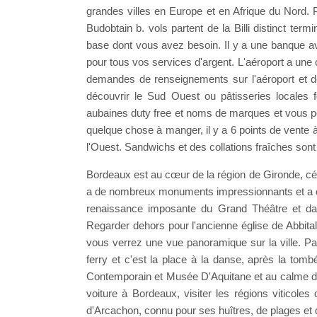
grandes villes en Europe et en Afrique du Nord. P
Budobtain b. vols partent de la Billi distinct term
base dont vous avez besoin. Il y a une banque a
pour tous vos services d'argent. L'aéroport a une 
demandes de renseignements sur l'aéroport et d
découvrir le Sud Ouest ou pâtisseries locales f
aubaines duty free et noms de marques et vous po
quelque chose à manger, il y a 6 points de vente 
l'Ouest. Sandwichs et des collations fraîches sont
Bordeaux est au cœur de la région de Gironde, célè
a de nombreux monuments impressionnants et a ét
renaissance imposante du Grand Théâtre et dans
Regarder dehors pour l'ancienne église de Abbital
vous verrez une vue panoramique sur la ville. P
ferry et c'est la place à la danse, après la tombé
Contemporain et Musée D'Aquitane et au calme dans
voiture à Bordeaux, visiter les régions viticole
d'Arcachon, connu pour ses huîtres, de plages et d