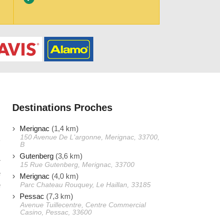
Destinations Proches
Merignac
(1,4 km)
150 Avenue De L'argonne, Merignac, 33700,
B
Gutenberg
(3,6 km)
r
15 Rue Gutenberg, Merignac, 33700
e
Merignac
(4,0 km)
é
Parc Chateau Rouquey, Le Haillan, 33185
Pessac
(7,3 km)
Avenue Tuillecentre, Centre Commercial
Casino, Pessac, 33600
s