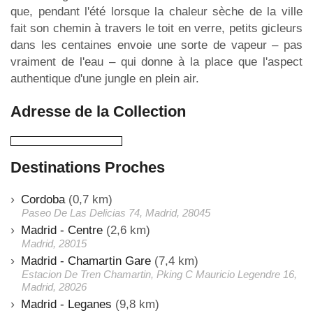
que, pendant l'été lorsque la chaleur sèche de la ville
fait son chemin à travers le toit en verre, petits gicleurs
dans les centaines envoie une sorte de vapeur – pas
vraiment de l'eau – qui donne à la place que l'aspect
authentique d'une jungle en plein air.
Adresse de la Collection
Destinations Proches
Cordoba
(0,7 km)
Paseo De Las Delicias 74, Madrid, 28045
Madrid - Centre
(2,6 km)
Madrid, 28015
Madrid - Chamartin Gare
(7,4 km)
Estacion De Tren Chamartin, Pking C Mauricio Legendre 16,
Madrid, 28026
Madrid - Leganes
(9,8 km)