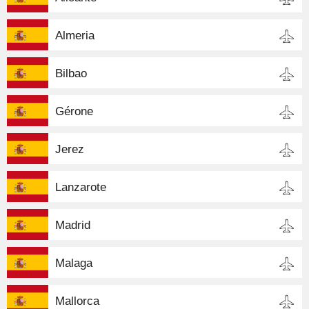
Almeria
Bilbao
Gérone
Jerez
Lanzarote
Madrid
Malaga
Mallorca