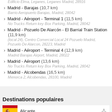
Edificio Elma, Leganes, Leganes Madrid, 28916
Madrid - Barajas
(10,7 km)
Barrio Aeropuerto Barajas, Madrid, 28042
Madrid - Aéroport - Terminal 1
(11,5 km)
No Trucks Return key Box Parking, Madrid, 28042
Madrid - Pozuelo De Alarcón - El Barrial Train Station
(11,9 km)
(local 24), Centro Comercial Local 24 Pozuelo Madrid,
Pozuelo De Alarcon, 28223, Madrid
Madrid - Aéroport - Terminal 4
(12,9 km)
Madrid Barajas Airport, Madrid, 28022
Madrid - Aéroport
(13,6 km)
No Trucks Return key Box Parking, Madrid, 28042
Madrid - Alcobendas
(16,5 km)
Menorca 2, Alcobendas, 28100, Madrid
Destinations populaires
Alicante