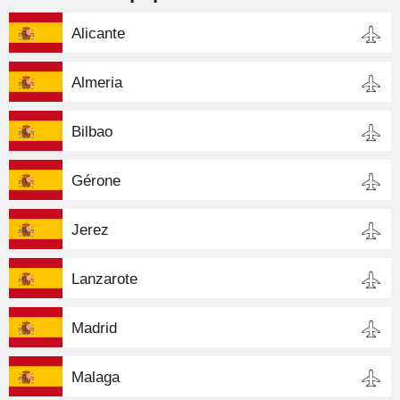
Alicante
Almeria
Bilbao
Gérone
Jerez
Lanzarote
Madrid
Malaga