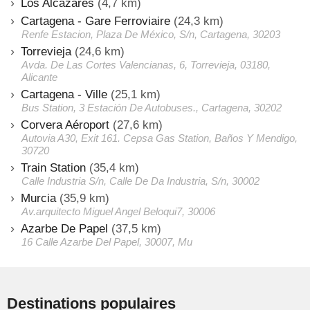
Los Alcazares
(4,7 km)
Cartagena - Gare Ferroviaire
(24,3 km)
Renfe Estacion, Plaza De México, S/n, Cartagena, 30203
Torrevieja
(24,6 km)
Avda. De Las Cortes Valencianas, 6, Torrevieja, 03180,
Alicante
Cartagena - Ville
(25,1 km)
Bus Station, 3 Estación De Autobuses., Cartagena, 30202
Corvera Aéroport
(27,6 km)
Autovia A30, Exit 161. Cepsa Gas Station, Baños Y Mendigo,
30720
Train Station
(35,4 km)
Calle Industria S/n, Calle De Da Industria, S/n, 30002
Murcia
(35,9 km)
Av.arquitecto Miguel Angel Beloqui7, 30006
Azarbe De Papel
(37,5 km)
16 Calle Azarbe Del Papel, 30007, Mu
Destinations populaires