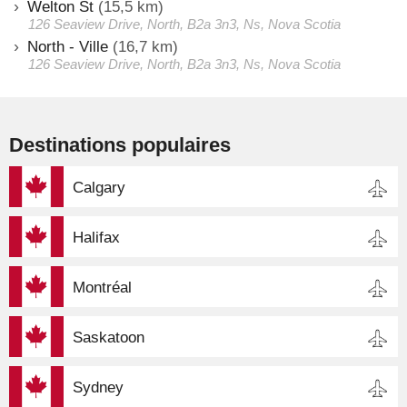
Welton St
(15,5 km)
126 Seaview Drive, North, B2a 3n3, Ns, Nova Scotia
North - Ville
(16,7 km)
126 Seaview Drive, North, B2a 3n3, Ns, Nova Scotia
Destinations populaires
Calgary
Halifax
Montréal
Saskatoon
Sydney