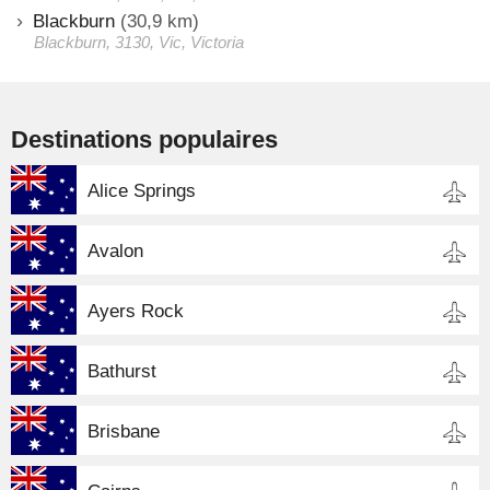
Blackburn
(30,9 km)
Blackburn, 3130, Vic, Victoria
Destinations populaires
Alice Springs
Avalon
Ayers Rock
Bathurst
Brisbane