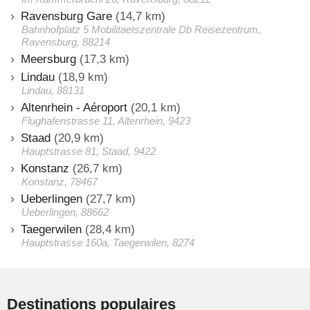
Ravensburg Gare
(14,7 km)
Bahnhofplatz 5 Mobilitaetszentrale Db Reisezentrum,
Ravensburg, 88214
Meersburg
(17,3 km)
Lindau
(18,9 km)
Lindau, 88131
Altenrhein - Aéroport
(20,1 km)
Flughafenstrasse 11, Altenrhein, 9423
Staad
(20,9 km)
Hauptstrasse 81, Staad, 9422
Konstanz
(26,7 km)
Konstanz, 78467
Ueberlingen
(27,7 km)
Ueberlingen, 88662
Taegerwilen
(28,4 km)
Hauptstrasse 160a, Taegerwilen, 8274
Destinations populaires